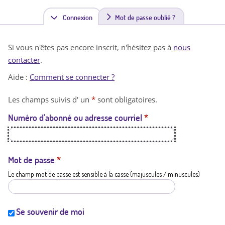
Connexion
(
Mot de passe oublié ?
o
Si vous n'êtes pas encore inscrit, n'hésitez pas à
nous
n
contacter
.
g
Aide :
Comment se connecter ?
l
Les champs suivis d' un
*
sont obligatoires.
e
Numéro d'abonné ou adresse courriel
*
t
a
c
Mot de passe
*
Le champ mot de passe est sensible à la casse (majuscules / minuscules)
t
i
f
Se souvenir de moi