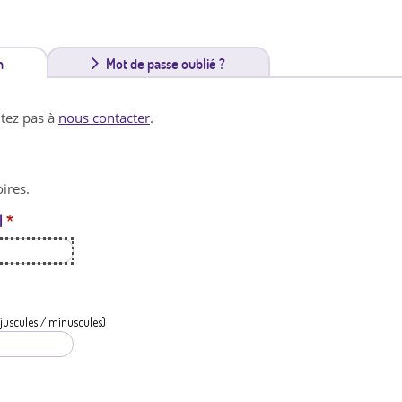
n
(
Mot de passe oublié ?
o
itez pas à
nous contacter
.
n
g
ires.
l
l
*
e
t
a
c
juscules / minuscules)
t
i