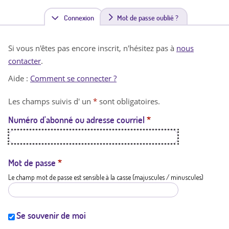
Connexion
(
Mot de passe oublié ?
o
Si vous n'êtes pas encore inscrit, n'hésitez pas à
nous
n
contacter
.
g
Aide :
Comment se connecter ?
l
Les champs suivis d' un
*
sont obligatoires.
e
Numéro d'abonné ou adresse courriel
*
t
a
c
Mot de passe
*
Le champ mot de passe est sensible à la casse (majuscules / minuscules)
t
i
f
Se souvenir de moi