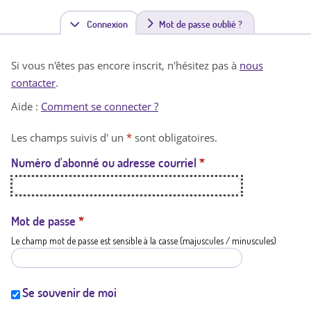
Connexion
(
Mot de passe oublié ?
o
Si vous n'êtes pas encore inscrit, n'hésitez pas à
nous
n
contacter
.
g
Aide :
Comment se connecter ?
l
Les champs suivis d' un
*
sont obligatoires.
e
Numéro d'abonné ou adresse courriel
*
t
a
c
Mot de passe
*
Le champ mot de passe est sensible à la casse (majuscules / minuscules)
t
i
f
Se souvenir de moi