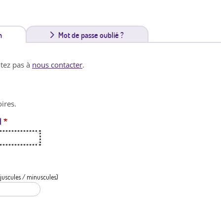
n
(
Mot de passe oublié ?
o
itez pas à
nous contacter
.
n
g
ires.
l
l
*
e
t
a
c
juscules / minuscules)
t
i