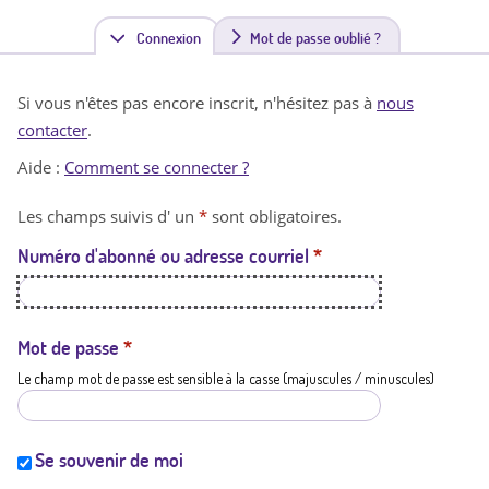
Connexion
(
Mot de passe oublié ?
o
Si vous n'êtes pas encore inscrit, n'hésitez pas à
nous
n
contacter
.
g
Aide :
Comment se connecter ?
l
Les champs suivis d' un
*
sont obligatoires.
e
Numéro d'abonné ou adresse courriel
*
t
a
c
Mot de passe
*
Le champ mot de passe est sensible à la casse (majuscules / minuscules)
t
i
f
Se souvenir de moi