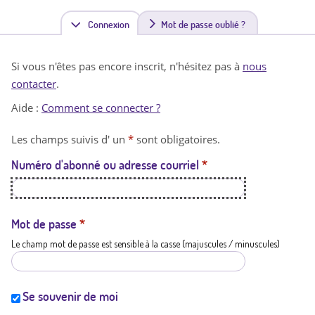
Connexion
(
Mot de passe oublié ?
o
Si vous n'êtes pas encore inscrit, n'hésitez pas à
nous
n
contacter
.
g
Aide :
Comment se connecter ?
l
Les champs suivis d' un
*
sont obligatoires.
e
Numéro d'abonné ou adresse courriel
*
t
a
c
Mot de passe
*
Le champ mot de passe est sensible à la casse (majuscules / minuscules)
t
i
f
Se souvenir de moi