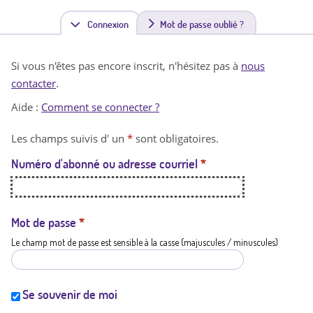
Connexion
(
Mot de passe oublié ?
o
Si vous n'êtes pas encore inscrit, n'hésitez pas à
nous
n
contacter
.
g
Aide :
Comment se connecter ?
l
Les champs suivis d' un
*
sont obligatoires.
e
Numéro d'abonné ou adresse courriel
*
t
a
c
Mot de passe
*
Le champ mot de passe est sensible à la casse (majuscules / minuscules)
t
i
f
Se souvenir de moi