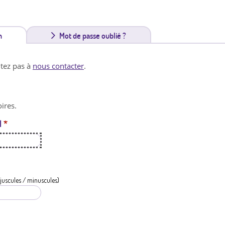
n
(
Mot de passe oublié ?
o
itez pas à
nous contacter
.
n
g
ires.
l
l
*
e
t
a
c
juscules / minuscules)
t
i