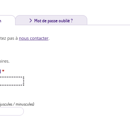
n
(
Mot de passe oublié ?
o
itez pas à
nous contacter
.
n
g
ires.
l
l
*
e
t
a
c
juscules / minuscules)
t
i