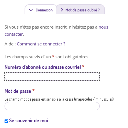
Connexion
(
Mot de passe oublié ?
o
Si vous n'êtes pas encore inscrit, n'hésitez pas à
nous
n
contacter
.
g
Aide :
Comment se connecter ?
l
Les champs suivis d' un
*
sont obligatoires.
e
Numéro d'abonné ou adresse courriel
*
t
a
c
Mot de passe
*
Le champ mot de passe est sensible à la casse (majuscules / minuscules)
t
i
f
Se souvenir de moi