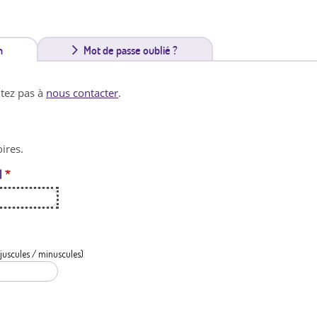
n
(
Mot de passe oublié ?
o
itez pas à
nous contacter
.
n
g
ires.
l
l
*
e
t
a
c
juscules / minuscules)
t
i