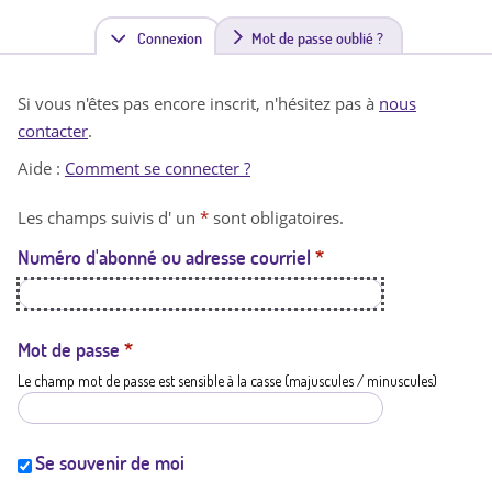
Connexion
(
Mot de passe oublié ?
o
Si vous n'êtes pas encore inscrit, n'hésitez pas à
nous
n
contacter
.
g
Aide :
Comment se connecter ?
l
Les champs suivis d' un
*
sont obligatoires.
e
Numéro d'abonné ou adresse courriel
*
t
a
c
Mot de passe
*
Le champ mot de passe est sensible à la casse (majuscules / minuscules)
t
i
f
Se souvenir de moi