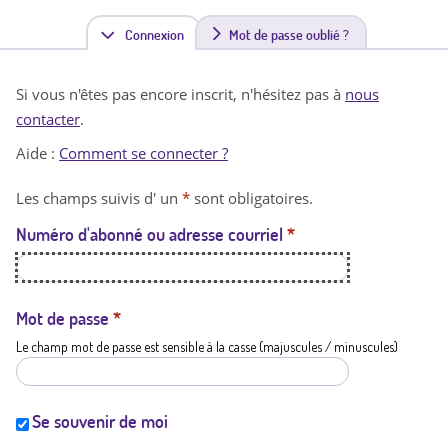
Connexion
(
Mot de passe oublié ?
o
Si vous n'êtes pas encore inscrit, n'hésitez pas à
nous
n
contacter
.
g
Aide :
Comment se connecter ?
l
Les champs suivis d' un
*
sont obligatoires.
e
Numéro d'abonné ou adresse courriel
*
t
a
c
Mot de passe
*
Le champ mot de passe est sensible à la casse (majuscules / minuscules)
t
i
f
Se souvenir de moi