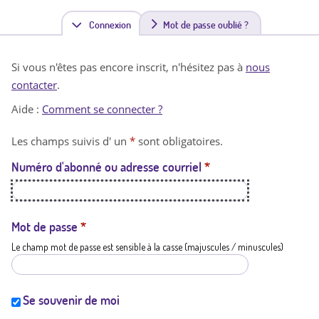
Connexion
(
Mot de passe oublié ?
o
Si vous n'êtes pas encore inscrit, n'hésitez pas à
nous
n
contacter
.
g
Aide :
Comment se connecter ?
l
Les champs suivis d' un
*
sont obligatoires.
e
Numéro d'abonné ou adresse courriel
*
t
a
c
Mot de passe
*
Le champ mot de passe est sensible à la casse (majuscules / minuscules)
t
i
f
Se souvenir de moi