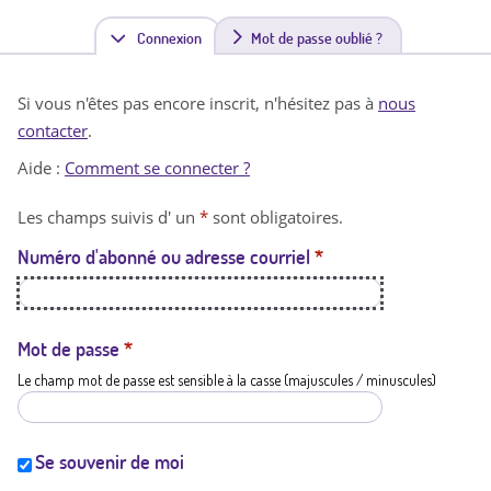
Connexion
(
Mot de passe oublié ?
o
Si vous n'êtes pas encore inscrit, n'hésitez pas à
nous
n
contacter
.
g
Aide :
Comment se connecter ?
l
Les champs suivis d' un
*
sont obligatoires.
e
Numéro d'abonné ou adresse courriel
*
t
a
c
Mot de passe
*
Le champ mot de passe est sensible à la casse (majuscules / minuscules)
t
i
f
Se souvenir de moi