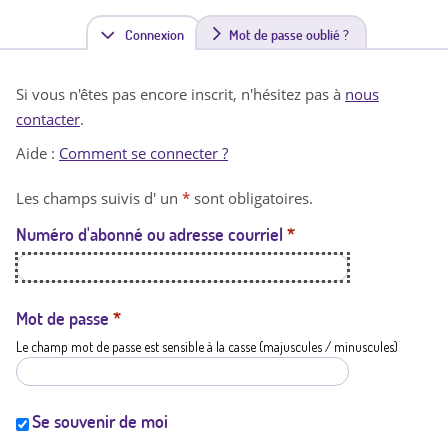
Connexion
(
Mot de passe oublié ?
o
Si vous n'êtes pas encore inscrit, n'hésitez pas à
nous
n
contacter
.
g
Aide :
Comment se connecter ?
l
Les champs suivis d' un
*
sont obligatoires.
e
Numéro d'abonné ou adresse courriel
*
t
a
c
Mot de passe
*
Le champ mot de passe est sensible à la casse (majuscules / minuscules)
t
i
f
Se souvenir de moi