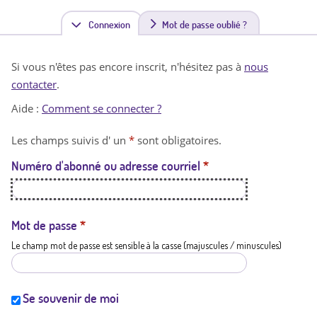
Connexion
(
Mot de passe oublié ?
o
Si vous n'êtes pas encore inscrit, n'hésitez pas à
nous
n
contacter
.
g
Aide :
Comment se connecter ?
l
Les champs suivis d' un
*
sont obligatoires.
e
Numéro d'abonné ou adresse courriel
*
t
a
c
Mot de passe
*
Le champ mot de passe est sensible à la casse (majuscules / minuscules)
t
i
f
Se souvenir de moi