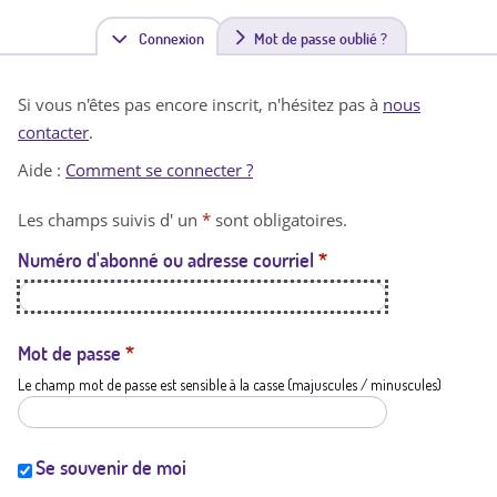
Connexion
(
Mot de passe oublié ?
o
Si vous n'êtes pas encore inscrit, n'hésitez pas à
nous
n
contacter
.
g
Aide :
Comment se connecter ?
l
Les champs suivis d' un
*
sont obligatoires.
e
Numéro d'abonné ou adresse courriel
*
t
a
c
Mot de passe
*
Le champ mot de passe est sensible à la casse (majuscules / minuscules)
t
i
f
Se souvenir de moi