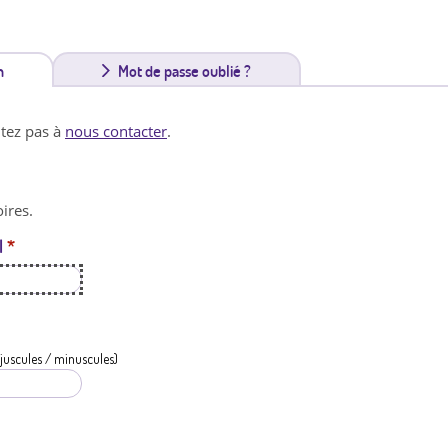
n
(
Mot de passe oublié ?
o
itez pas à
nous contacter
.
n
g
ires.
l
l
*
e
t
a
c
juscules / minuscules)
t
i