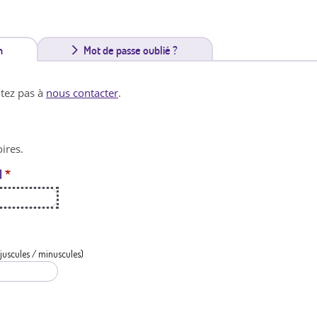
n
(
Mot de passe oublié ?
o
itez pas à
nous contacter
.
n
g
ires.
l
l
*
e
t
a
c
juscules / minuscules)
t
i