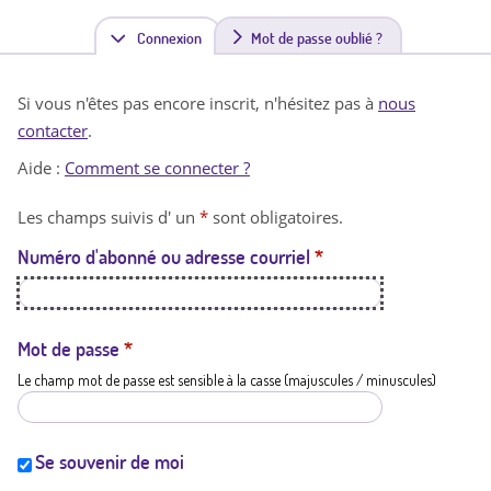
Connexion
(
Mot de passe oublié ?
o
Si vous n'êtes pas encore inscrit, n'hésitez pas à
nous
n
contacter
.
g
Aide :
Comment se connecter ?
l
Les champs suivis d' un
*
sont obligatoires.
e
Numéro d'abonné ou adresse courriel
*
t
a
c
Mot de passe
*
Le champ mot de passe est sensible à la casse (majuscules / minuscules)
t
i
f
Se souvenir de moi