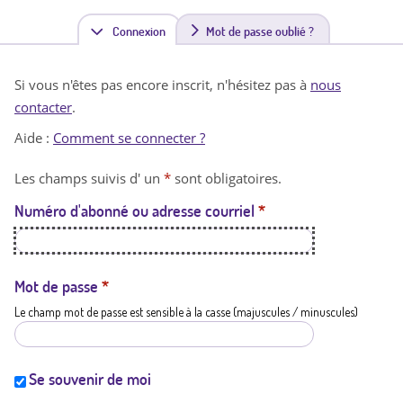
Connexion
(
Mot de passe oublié ?
o
Si vous n'êtes pas encore inscrit, n'hésitez pas à
nous
n
contacter
.
g
Aide :
Comment se connecter ?
l
Les champs suivis d' un
*
sont obligatoires.
e
Numéro d'abonné ou adresse courriel
*
t
a
c
Mot de passe
*
Le champ mot de passe est sensible à la casse (majuscules / minuscules)
t
i
f
Se souvenir de moi