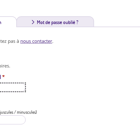
n
(
Mot de passe oublié ?
o
itez pas à
nous contacter
.
n
g
ires.
l
l
*
e
t
a
c
juscules / minuscules)
t
i