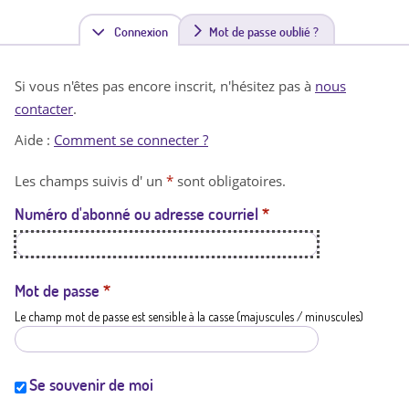
Connexion
(
Mot de passe oublié ?
o
Si vous n'êtes pas encore inscrit, n'hésitez pas à
nous
n
contacter
.
g
Aide :
Comment se connecter ?
l
Les champs suivis d' un
*
sont obligatoires.
e
Numéro d'abonné ou adresse courriel
*
t
a
c
Mot de passe
*
Le champ mot de passe est sensible à la casse (majuscules / minuscules)
t
i
f
Se souvenir de moi