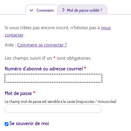
Connexion
(
Mot de passe oublié ?
o
Si vous n'êtes pas encore inscrit, n'hésitez pas à
nous
n
contacter
.
g
Aide :
Comment se connecter ?
l
Les champs suivis d' un
*
sont obligatoires.
e
Numéro d'abonné ou adresse courriel
*
t
a
c
Mot de passe
*
Le champ mot de passe est sensible à la casse (majuscules / minuscules)
t
i
f
Se souvenir de moi