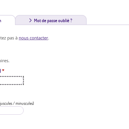
n
(
Mot de passe oublié ?
o
itez pas à
nous contacter
.
n
g
ires.
l
l
*
e
t
a
c
juscules / minuscules)
t
i