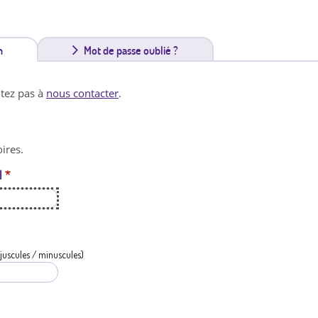
n
(
Mot de passe oublié ?
o
itez pas à
nous contacter
.
n
g
ires.
l
l
*
e
t
a
c
juscules / minuscules)
t
i