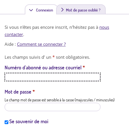
Connexion
(
Mot de passe oublié ?
o
Si vous n'êtes pas encore inscrit, n'hésitez pas à
nous
n
contacter
.
g
Aide :
Comment se connecter ?
l
Les champs suivis d' un
*
sont obligatoires.
e
Numéro d'abonné ou adresse courriel
*
t
a
c
Mot de passe
*
Le champ mot de passe est sensible à la casse (majuscules / minuscules)
t
i
f
Se souvenir de moi