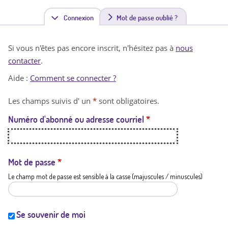
Connexion
(
Mot de passe oublié ?
o
Si vous n'êtes pas encore inscrit, n'hésitez pas à
nous
n
contacter
.
g
Aide :
Comment se connecter ?
l
Les champs suivis d' un
*
sont obligatoires.
e
Numéro d'abonné ou adresse courriel
*
t
a
c
Mot de passe
*
Le champ mot de passe est sensible à la casse (majuscules / minuscules)
t
i
f
Se souvenir de moi