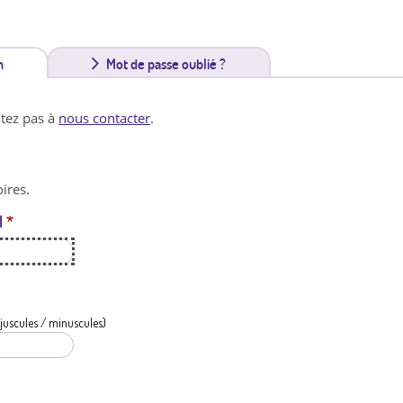
n
(
Mot de passe oublié ?
o
itez pas à
nous contacter
.
n
g
ires.
l
l
*
e
t
a
c
juscules / minuscules)
t
i