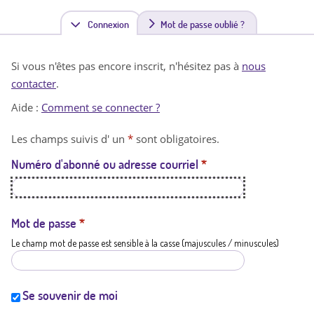
Connexion
(
Mot de passe oublié ?
o
Si vous n'êtes pas encore inscrit, n'hésitez pas à
nous
n
contacter
.
g
Aide :
Comment se connecter ?
l
Les champs suivis d' un
*
sont obligatoires.
e
Numéro d'abonné ou adresse courriel
*
t
a
c
Mot de passe
*
Le champ mot de passe est sensible à la casse (majuscules / minuscules)
t
i
f
Se souvenir de moi