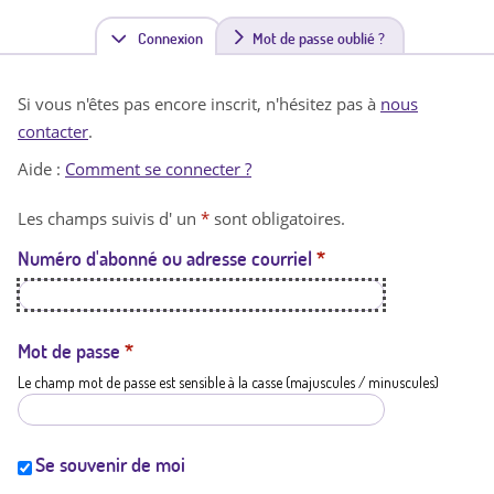
Connexion
(
Mot de passe oublié ?
o
Si vous n'êtes pas encore inscrit, n'hésitez pas à
nous
n
contacter
.
g
Aide :
Comment se connecter ?
l
Les champs suivis d' un
*
sont obligatoires.
e
Numéro d'abonné ou adresse courriel
*
t
a
c
Mot de passe
*
Le champ mot de passe est sensible à la casse (majuscules / minuscules)
t
i
f
Se souvenir de moi