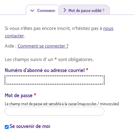
Connexion
(
Mot de passe oublié ?
o
Si vous n'êtes pas encore inscrit, n'hésitez pas à
nous
n
contacter
.
g
Aide :
Comment se connecter ?
l
Les champs suivis d' un
*
sont obligatoires.
e
Numéro d'abonné ou adresse courriel
*
t
a
c
Mot de passe
*
Le champ mot de passe est sensible à la casse (majuscules / minuscules)
t
i
f
Se souvenir de moi