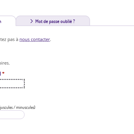
n
(
Mot de passe oublié ?
o
itez pas à
nous contacter
.
n
g
ires.
l
l
*
e
t
a
c
juscules / minuscules)
t
i