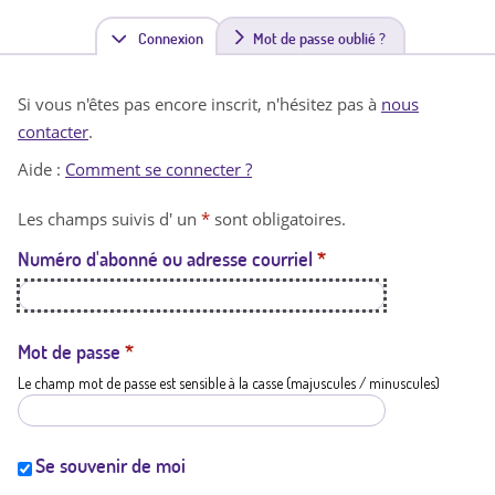
Connexion
(
Mot de passe oublié ?
o
Si vous n'êtes pas encore inscrit, n'hésitez pas à
nous
n
contacter
.
g
Aide :
Comment se connecter ?
l
Les champs suivis d' un
*
sont obligatoires.
e
Numéro d'abonné ou adresse courriel
*
t
a
c
Mot de passe
*
Le champ mot de passe est sensible à la casse (majuscules / minuscules)
t
i
f
Se souvenir de moi