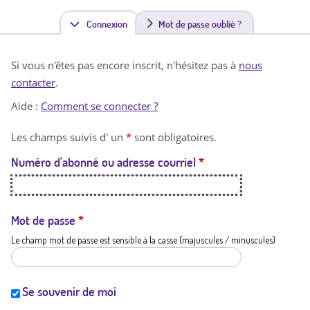
Connexion
(
Mot de passe oublié ?
o
Si vous n'êtes pas encore inscrit, n'hésitez pas à
nous
n
contacter
.
g
Aide :
Comment se connecter ?
l
Les champs suivis d' un
*
sont obligatoires.
e
Numéro d'abonné ou adresse courriel
*
t
a
c
Mot de passe
*
Le champ mot de passe est sensible à la casse (majuscules / minuscules)
t
i
f
Se souvenir de moi