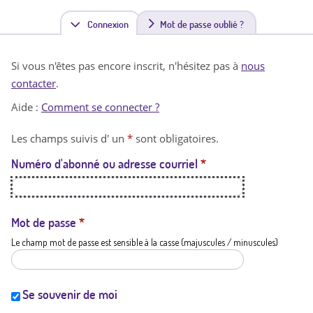
Connexion
(
Mot de passe oublié ?
o
Si vous n'êtes pas encore inscrit, n'hésitez pas à
nous
n
contacter
.
g
Aide :
Comment se connecter ?
l
Les champs suivis d' un
*
sont obligatoires.
e
Numéro d'abonné ou adresse courriel
*
t
a
c
Mot de passe
*
Le champ mot de passe est sensible à la casse (majuscules / minuscules)
t
i
f
Se souvenir de moi