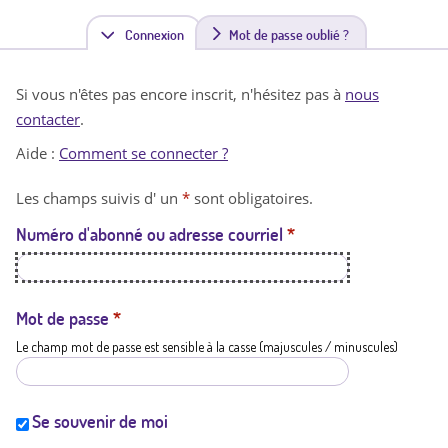
Connexion
(
Mot de passe oublié ?
o
Si vous n'êtes pas encore inscrit, n'hésitez pas à
nous
n
contacter
.
g
Aide :
Comment se connecter ?
l
Les champs suivis d' un
*
sont obligatoires.
e
Numéro d'abonné ou adresse courriel
*
t
a
c
Mot de passe
*
Le champ mot de passe est sensible à la casse (majuscules / minuscules)
t
i
f
Se souvenir de moi