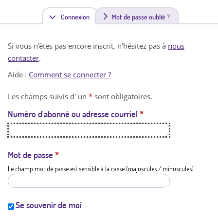
Connexion
(
Mot de passe oublié ?
o
Si vous n'êtes pas encore inscrit, n'hésitez pas à
nous
n
contacter
.
g
Aide :
Comment se connecter ?
l
Les champs suivis d' un
*
sont obligatoires.
e
Numéro d'abonné ou adresse courriel
*
t
a
c
Mot de passe
*
Le champ mot de passe est sensible à la casse (majuscules / minuscules)
t
i
f
Se souvenir de moi