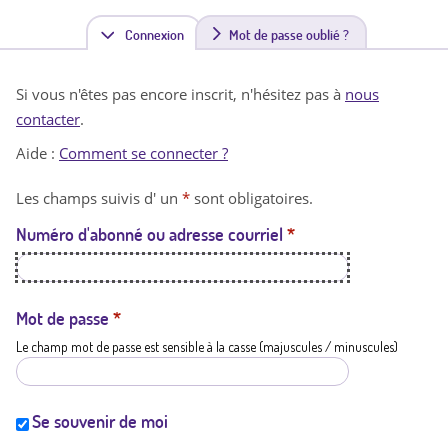
Connexion
(
Mot de passe oublié ?
o
Si vous n'êtes pas encore inscrit, n'hésitez pas à
nous
n
contacter
.
g
Aide :
Comment se connecter ?
l
Les champs suivis d' un
*
sont obligatoires.
e
Numéro d'abonné ou adresse courriel
*
t
a
c
Mot de passe
*
Le champ mot de passe est sensible à la casse (majuscules / minuscules)
t
i
f
Se souvenir de moi