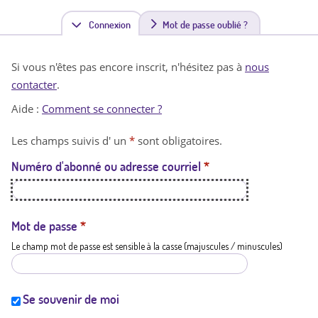
Connexion
(
Mot de passe oublié ?
o
Si vous n'êtes pas encore inscrit, n'hésitez pas à
nous
n
contacter
.
g
Aide :
Comment se connecter ?
l
Les champs suivis d' un
*
sont obligatoires.
e
Numéro d'abonné ou adresse courriel
*
t
a
c
Mot de passe
*
Le champ mot de passe est sensible à la casse (majuscules / minuscules)
t
i
f
Se souvenir de moi