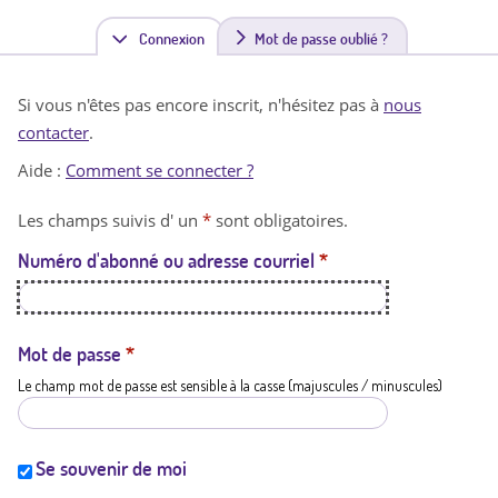
Connexion
(
Mot de passe oublié ?
o
Si vous n'êtes pas encore inscrit, n'hésitez pas à
nous
n
contacter
.
g
Aide :
Comment se connecter ?
l
Les champs suivis d' un
*
sont obligatoires.
e
Numéro d'abonné ou adresse courriel
*
t
a
c
Mot de passe
*
Le champ mot de passe est sensible à la casse (majuscules / minuscules)
t
i
f
Se souvenir de moi