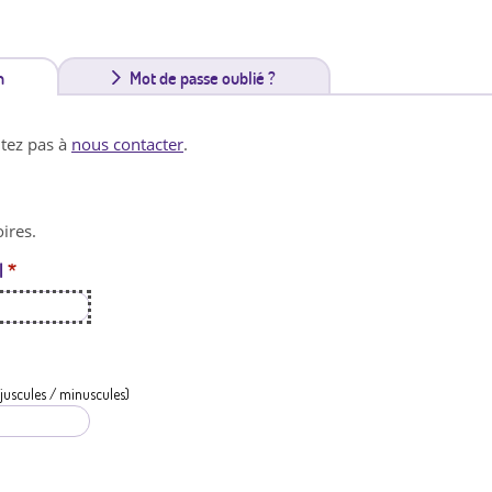
n
(
Mot de passe oublié ?
o
itez pas à
nous contacter
.
n
g
ires.
l
l
*
e
t
a
c
juscules / minuscules)
t
i