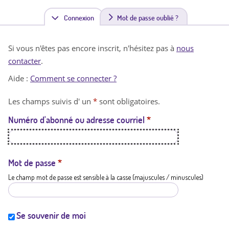
Connexion
(
Mot de passe oublié ?
o
Si vous n'êtes pas encore inscrit, n'hésitez pas à
nous
n
contacter
.
g
Aide :
Comment se connecter ?
l
Les champs suivis d' un
*
sont obligatoires.
e
Numéro d'abonné ou adresse courriel
*
t
a
c
Mot de passe
*
Le champ mot de passe est sensible à la casse (majuscules / minuscules)
t
i
f
Se souvenir de moi