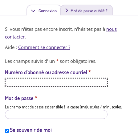
Connexion
(
Mot de passe oublié ?
o
Si vous n'êtes pas encore inscrit, n'hésitez pas à
nous
n
contacter
.
g
Aide :
Comment se connecter ?
l
Les champs suivis d' un
*
sont obligatoires.
e
Numéro d'abonné ou adresse courriel
*
t
a
c
Mot de passe
*
Le champ mot de passe est sensible à la casse (majuscules / minuscules)
t
i
f
Se souvenir de moi