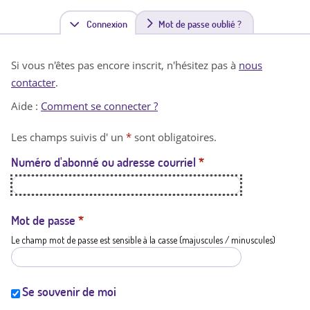
Connexion
(
Mot de passe oublié ?
o
Si vous n'êtes pas encore inscrit, n'hésitez pas à
nous
n
contacter
.
g
Aide :
Comment se connecter ?
l
Les champs suivis d' un
*
sont obligatoires.
e
Numéro d'abonné ou adresse courriel
*
t
a
c
Mot de passe
*
Le champ mot de passe est sensible à la casse (majuscules / minuscules)
t
i
f
Se souvenir de moi