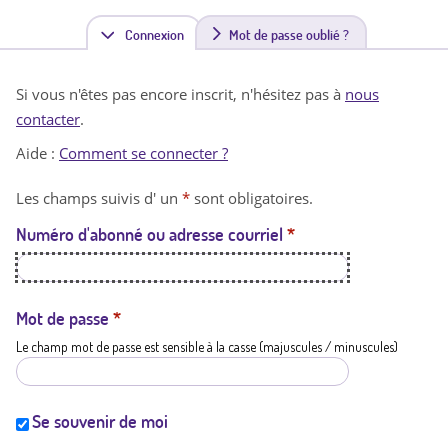
Connexion
(
Mot de passe oublié ?
o
Si vous n'êtes pas encore inscrit, n'hésitez pas à
nous
n
contacter
.
g
Aide :
Comment se connecter ?
l
Les champs suivis d' un
*
sont obligatoires.
e
Numéro d'abonné ou adresse courriel
*
t
a
c
Mot de passe
*
Le champ mot de passe est sensible à la casse (majuscules / minuscules)
t
i
f
Se souvenir de moi