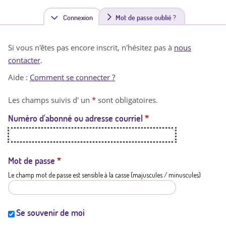
Connexion
(
Mot de passe oublié ?
o
Si vous n'êtes pas encore inscrit, n'hésitez pas à
nous
n
contacter
.
g
Aide :
Comment se connecter ?
l
Les champs suivis d' un
*
sont obligatoires.
e
Numéro d'abonné ou adresse courriel
*
t
a
c
Mot de passe
*
Le champ mot de passe est sensible à la casse (majuscules / minuscules)
t
i
f
Se souvenir de moi