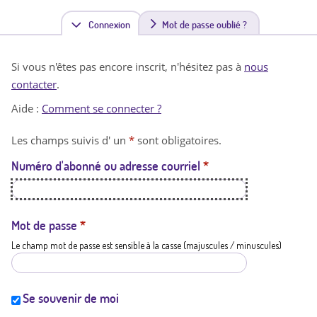
Connexion
(
Mot de passe oublié ?
o
Si vous n'êtes pas encore inscrit, n'hésitez pas à
nous
n
contacter
.
g
Aide :
Comment se connecter ?
l
Les champs suivis d' un
*
sont obligatoires.
e
Numéro d'abonné ou adresse courriel
*
t
a
c
Mot de passe
*
Le champ mot de passe est sensible à la casse (majuscules / minuscules)
t
i
f
Se souvenir de moi